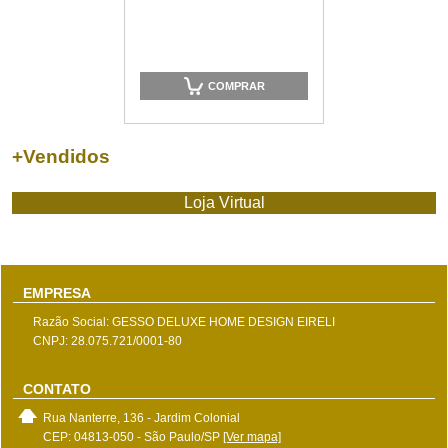
COMPRAR
+
Vendidos
Loja Virtual
EMPRESA
Razão Social: GESSO DELUXE HOME DESIGN EIRELI
CNPJ: 28.075.721/0001-80
CONTATO
Rua Nanterre, 136 - Jardim Colonial
CEP: 04813-050 - São Paulo/SP
[Ver mapa]