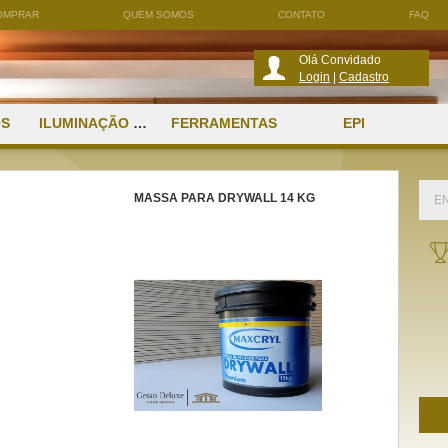
OMPRAR
QUEM SOMOS
CONTATO
FAQ
Olá Convidado
Login
|
Cadastro
OS
ILUMINAÇÃO E SOM AMBIENTE
FERRAMENTAS
EPI
MASSA PARA DRYWALL 14 KG