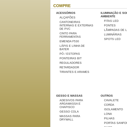
COMPRE
ACESSÓRIOS
ILUMINAÇÃO E S
AMBIENTE
ALÇAPÕES
FITAS LED
CANTONEIRAS
INTERNAS E EXTERNAS
FONTES
DE PVC
LÂMPADAS DE 
CINTO PARA
LUMINÁRIAS
FERRAMENTAS
SPOTS LED
EMENDA F530
LÁPIS E LINHA DE
BATER
PÓ / ESTOPAS
PONTEIRAS BIT
REGULADORES
RETARDADOR
TIRANTES E ARAMES
GESSO E MASSAS
OUTROS
ADESIVOS PARA
CAVALETE
ARGAMASSA E
CORDA
CHAPISCO
ISOLAMENTO
GESSO COLA
LONA
MASSAS PARA
PILHAS
DRYWALL
PORTAS SANFO