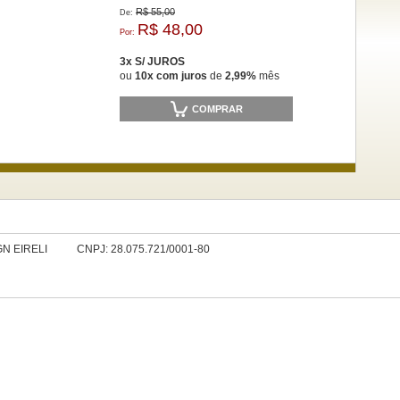
R$ 55,00
De:
R$ 48,00
Por:
3x S/ JUROS
ou
10x com juros
de
2,99%
mês
COMPRAR
N EIRELI
CNPJ: 28.075.721/0001-80