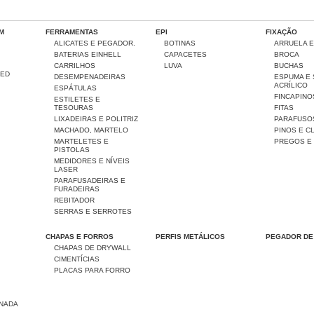
OM
FERRAMENTAS
EPI
FIXAÇÃO
ALICATES E PEGADOR.
BOTINAS
ARRUELA 
BATERIAS EINHELL
CAPACETES
BROCA
CARRILHOS
LUVA
BUCHAS
LED
DESEMPENADEIRAS
ESPUMA E
ACRÍLICO
ESPÁTULAS
FINCAPINO
ESTILETES E
TESOURAS
FITAS
LIXADEIRAS E POLITRIZ
PARAFUSO
MACHADO, MARTELO
PINOS E C
MARTELETES E
PREGOS E
PISTOLAS
MEDIDORES E NÍVEIS
LASER
PARAFUSADEIRAS E
FURADEIRAS
REBITADOR
SERRAS E SERROTES
CHAPAS E FORROS
PERFIS METÁLICOS
PEGADOR DE
CHAPAS DE DRYWALL
CIMENTÍCIAS
PLACAS PARA FORRO
NADA