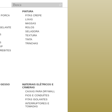
PINTURA
E PORCA
FITAS CREPE
LIXAS
MASSAS
 SELANTE
ROLOS
SELADORA
S
TEXTURA
TINTA
S
TRINCHAS
LIP
 REBITES
 GESSO
MATERIAIS ELÉTRICOS E
CÂMERAS
CAIXAS PARA DRYWALL
FIOS E CONDUÍTES
FITAS ISOLANTES
INTERRUPTORES E
TOMADAS