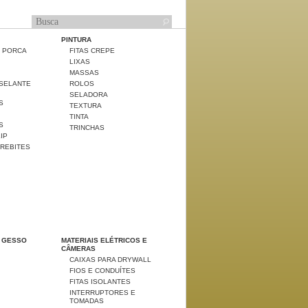
PINTURA
E PORCA
FITAS CREPE
LIXAS
MASSAS
 SELANTE
ROLOS
SELADORA
S
TEXTURA
TINTA
S
TRINCHAS
LIP
 REBITES
 GESSO
MATERIAIS ELÉTRICOS E
CÂMERAS
CAIXAS PARA DRYWALL
FIOS E CONDUÍTES
FITAS ISOLANTES
INTERRUPTORES E
TOMADAS