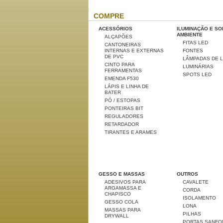
COMPRE
ACESSÓRIOS
ILUMINAÇÃO E S
AMBIENTE
ALÇAPÕES
FITAS LED
CANTONEIRAS
INTERNAS E EXTERNAS
FONTES
DE PVC
LÂMPADAS DE 
CINTO PARA
LUMINÁRIAS
FERRAMENTAS
SPOTS LED
EMENDA F530
LÁPIS E LINHA DE
BATER
PÓ / ESTOPAS
PONTEIRAS BIT
REGULADORES
RETARDADOR
TIRANTES E ARAMES
GESSO E MASSAS
OUTROS
ADESIVOS PARA
CAVALETE
ARGAMASSA E
CORDA
CHAPISCO
ISOLAMENTO
GESSO COLA
LONA
MASSAS PARA
PILHAS
DRYWALL
PORTAS SANFO