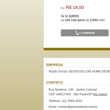
R$ 19,00
Por:
3x S/ JUROS
ou
10x com juros
de
2,99%
mês
COMPRAR
EMPRESA
Razão Social: GESSO DELUXE HOME DESIG
CONTATO
Rua Nanterre, 136 - Jardim Colonial
CEP: 04813-050 - São Paulo/SP
[Ver mapa]
Telefone: (11) 3564-4503
Email: contato@gessodeluxe.com.br