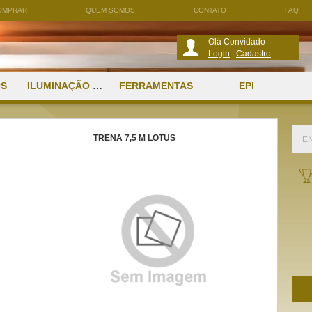
OMPRAR
QUEM SOMOS
CONTATO
FAQ
Olá Convidado
Login
|
Cadastro
OS
ILUMINAÇÃO E SOM AMBIENTE
FERRAMENTAS
EPI
TRENA 7,5 M LOTUS