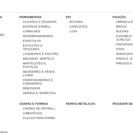
OM
FERRAMENTAS
EPI
FIXAÇÃO
ALICATES E PEGADOR.
BOTINAS
ARRUELA 
BATERIAS EINHELL
CAPACETES
BROCA
CARRILHOS
LUVA
BUCHAS
LED
DESEMPENADEIRAS
ESPUMA E
ACRÍLICO
ESPÁTULAS
FINCAPINO
ESTILETES E
TESOURAS
FITAS
LIXADEIRAS E POLITRIZ
PARAFUSO
MACHADO, MARTELO
PINOS E C
MARTELETES E
PREGOS E
PISTOLAS
MEDIDORES E NÍVEIS
LASER
PARAFUSADEIRAS E
FURADEIRAS
REBITADOR
SERRAS E SERROTES
CHAPAS E FORROS
PERFIS METÁLICOS
PEGADOR DE
CHAPAS DE DRYWALL
CIMENTÍCIAS
PLACAS PARA FORRO
NADA