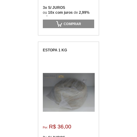
3x S/ JUROS
ou
10x com juros
de
2,99%
mês
COMPRAR
ESTOPA 1 KG
R$ 36,00
Por: