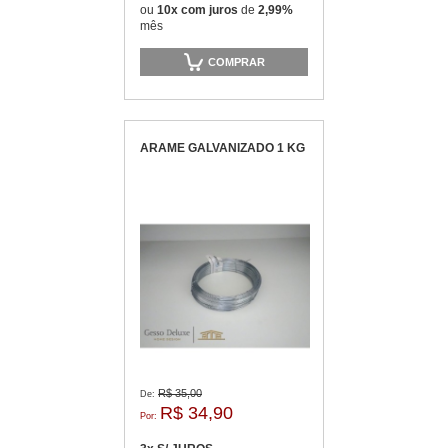
ou
10x com juros
de
2,99%
mês
COMPRAR
ARAME GALVANIZADO 1 KG
R$ 35,00
De:
R$ 34,90
Por: