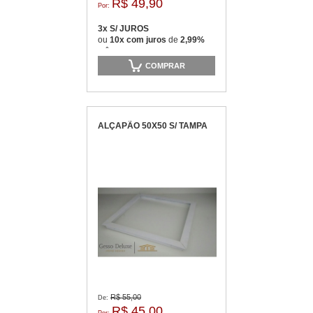
R$ 49,90
Por:
3x S/ JUROS
ou
10x com juros
de
2,99%
mês
COMPRAR
ALÇAPÃO 50X50 S/ TAMPA
R$ 55,00
De:
R$ 45,00