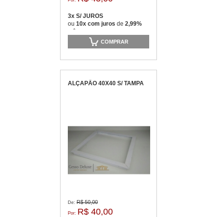
Por:
3x S/ JUROS
ou
10x com juros
de
2,99%
mês
COMPRAR
ALÇAPÃO 40X40 S/ TAMPA
R$ 50,00
De:
R$ 40,00
Por: