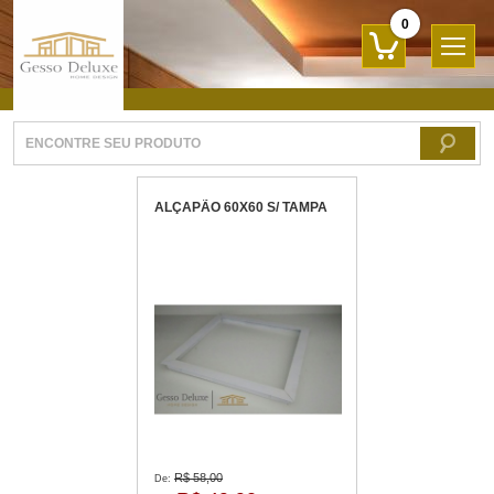
0
ALÇAPÃO 60X60 S/ TAMPA
R$ 58,00
De: