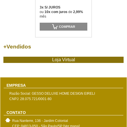
3x S/ JUROS
ou
10x com juros
de
2,99%
mês
COMPRAR
+
Vendidos
Loja Virtual
EMPRESA
Razão Social: GESSO DELUXE HOME DESIGN EIRELI
CNPJ: 28.075.721/0001-80
CONTATO
Rua Nanterre, 136 - Jardim Colonial
CEP: 04813-050 - São Paulo/SP
[Ver mapa]